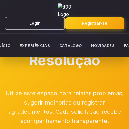
Login
Registrar-se
Canal de
Feedback &
NÍCIO
EXPERIÊNCIAS
CATÁLOGO
NOVIDADES
F
Resolução
Utilize este espaço para relatar problemas,
sugerir melhorias ou registrar
agradecimentos. Cada solicitação recebe
acompanhamento transparente.