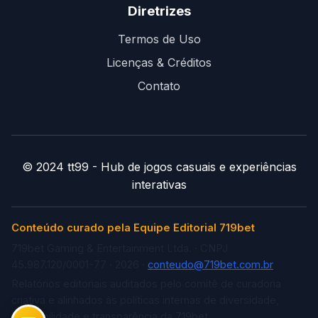
Diretrizes
Termos de Uso
Licenças & Créditos
Contato
© 2024 tt99 - Hub de jogos casuais e experiências
interativas
Conteúdo curado pela Equipe Editorial 719bet
719bet Gaming & Entertainment Ltda. · CNPJ
45.987.120/0001-77 · 2026 ·
conteudo@719bet.com.br
Relatórios editoriais auditados pelo comitê de curadoria
criativa e alinhados às políticas internas de diversidade,
acessibilidade e transparência da 719bet.