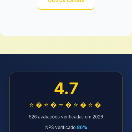
Outros canais
4.7
⭐�⭐�⭐�⭐�⭐�
526 avaliações verificadas em 2026
NPS verificado
86%