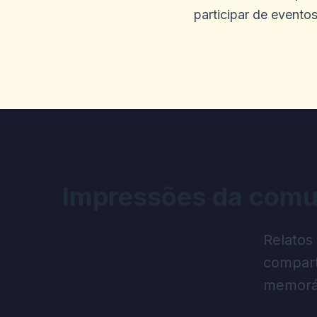
participar de evento
Impressões da comu
Relatos
compart
memorá