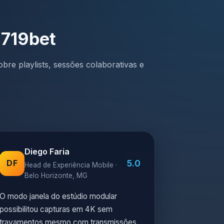
 719bet
bre playlists, sessões colaborativas e
Diego Faria
5.0
DF
Head de Experiência Mobile ·
Belo Horizonte, MG
O modo janela do estúdio modular
possibilitou capturas em 4K sem
travamentos mesmo com transmissões