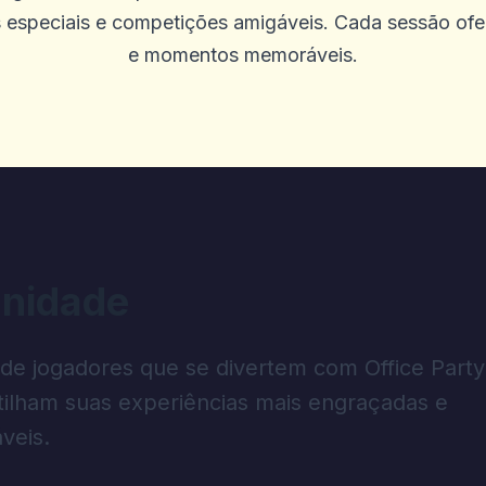
s especiais e competições amigáveis. Cada sessão of
e momentos memoráveis.
nidade
 de jogadores que se divertem com Office Party
ilham suas experiências mais engraçadas e
veis.