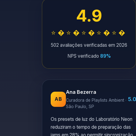
4.9
⭐�⭐�⭐�⭐�⭐�
502 avaliações verificadas em 2026
NPS verificado
89%
Ana Bezerra
5.
AB
Curadora de Playlists Ambient ·
São Paulo, SP
Os presets de luz do Laboratório Neon
reduziram o tempo de preparação das
jams em 28% ao permitir sincronização