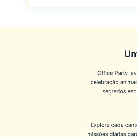
Um
Office Party l
celebração animada
segredos esc
Explore cada canto
missões diárias pa