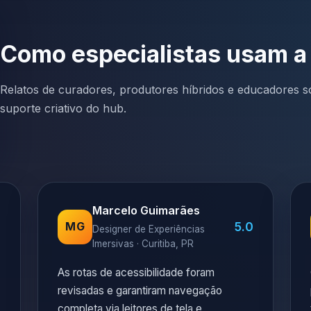
Como especialistas usam a
Relatos de curadores, produtores híbridos e educadores so
suporte criativo do hub.
Marcelo Guimarães
0
5.0
MG
Designer de Experiências
Imersivas · Curitiba, PR
As rotas de acessibilidade foram
revisadas e garantiram navegação
completa via leitores de tela e